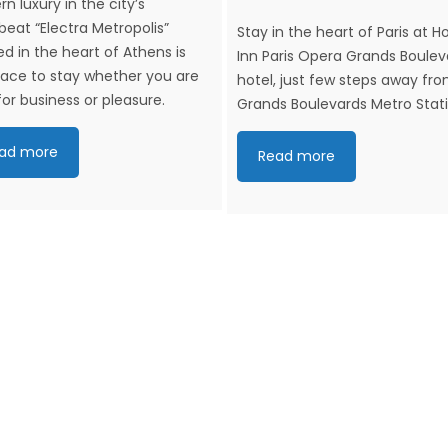
n luxury in the city’s
beat “Electra Metropolis”
Stay in the heart of Paris at H
ed in the heart of Athens is
Inn Paris Opera Grands Boulev
lace to stay whether you are
hotel, just few steps away fr
for business or pleasure.
Grands Boulevards Metro Stati
ad more
Read more