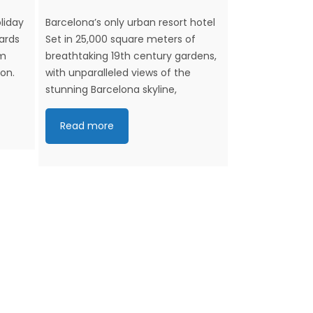
Luxury accomm
El Greco Reso
oliday
Barcelona’s only urban resort hotel
simplicity wi
ards
Set in 25,000 square meters of
your stay in a 
om
breathtaking 19th century gardens,
experience.
on.
with unparalleled views of the
stunning Barcelona skyline,
Read more
Read more