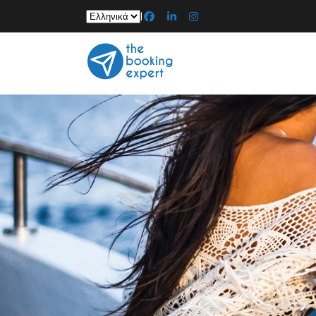
Επιλέξτε
|
μια
γλώσσα