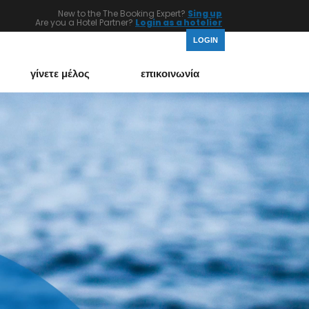
New to the The Booking Expert?
Sing up
Are you a Hotel Partner?
Login as a hotelier
LOGIN
γίνετε μέλος
επικοινωνία