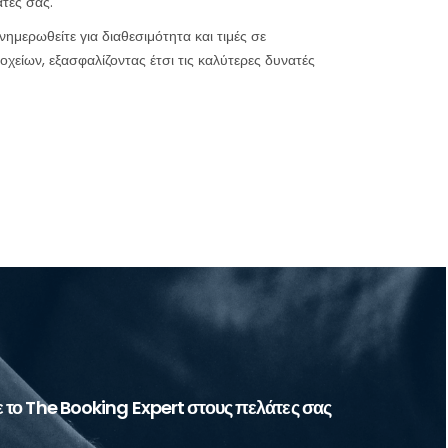
τες σας.
μερωθείτε για διαθεσιμότητα και τιμές σε
είων, εξασφαλίζοντας έτσι τις καλύτερες δυνατές
he Booking Expert μέσω host to host API/XML,
ταπωλήστε τη σειρά προϊόντων μας απευθείας στους
σας μέσω της δικής σας ιστοσελίδας.
το The Booking Expert στους πελάτες σας
Περισσότερα