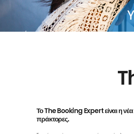
T
Το The Booking Expert είναι η νέ
πράκτορες.