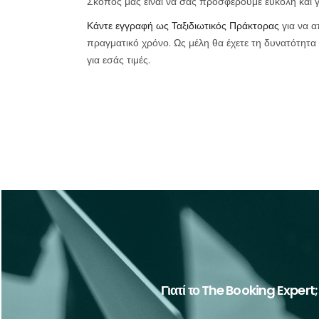
Σκοπός μας είναι να σας προσφέρουμε εύκολη και γ
Κάντε εγγραφή ως
Ταξιδιωτικός Πράκτορας
για να 
πραγματικό χρόνο. Ως μέλη θα έχετε τη δυνατότητα
για εσάς τιμές.
Το online σύστημα του The Booking Expert είναι η κ
ταξιδιωτικούς πράκτορες. Δείτε γ
Γιατί το The Booking Expert;
Περισσότερα