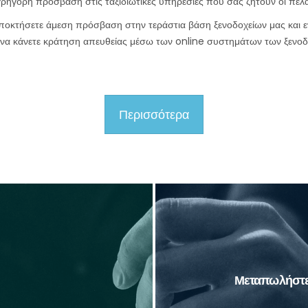
ρήγορη πρόσβαση στις ταξιδιωτικές υπηρεσίες που σας ζητούν οι πελά
αποκτήσετε άμεση πρόσβαση στην τεράστια βάση ξενοδοχείων μας και ενη
 να κάνετε κράτηση απευθείας μέσω των online συστημάτων των ξενοδοχ
Περισσότερα
Συνδεθείτε με το T
αλύτερη επιλογή για τους
προσωποποιήστε και με
ιατί!
πελάτες 
Μεταπωλήστε 