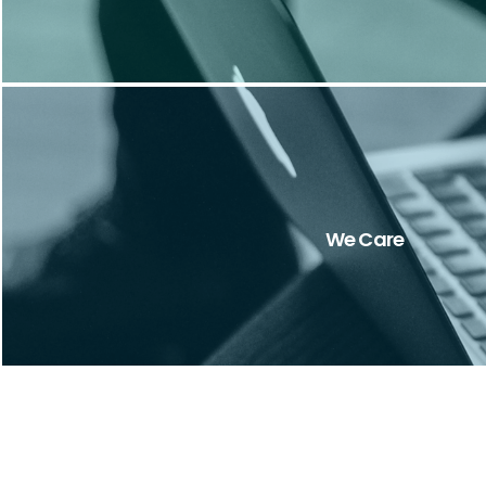
Εδώ βρίσκεται η καινοτομία του συστήματός μας: β
κάθε βήμα της κράτησής σας
We Care
Περισσότερα