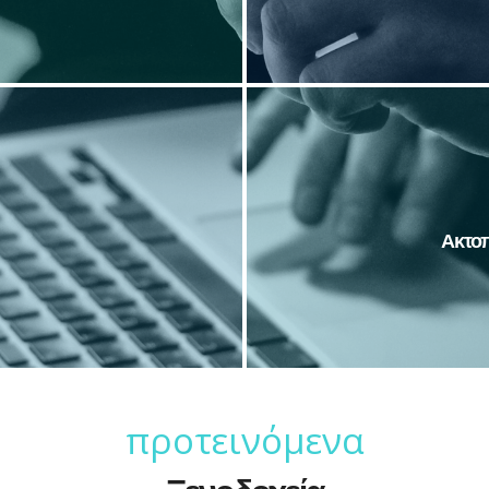
Κάντε κράτηση τώρα! Κλε
ρισκόμαστε δίπλα σας σε
από και προς όλα τα ελλ
.
Ακτοπ
προτεινόμενα